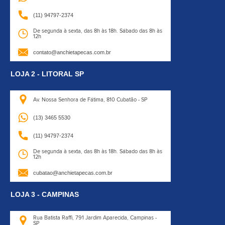
(11) 94797-2374
De segunda à sexta, das 8h às 18h.
Sábado das 8h às
12h
contato@anchietapecas.com.br
LOJA 2 - LITORAL SP
Av. Nossa Senhora de Fátima,
810 Cubatão - SP
(13) 3465 5530
(11) 94797-2374
De segunda à sexta, das 8h às 18h.
Sábado das 8h às
12h
cubatao@anchietapecas.com.br
LOJA 3 - CAMPINAS
Rua Batista Raffi,
791 Jardim Aparecida, Campinas -
SP