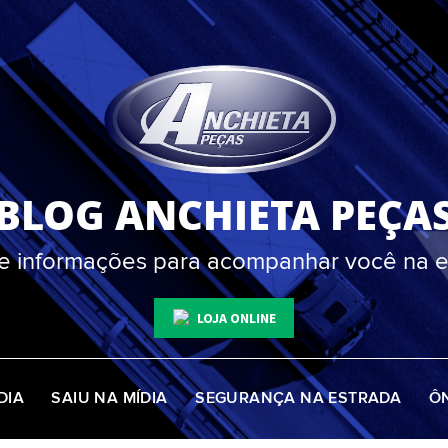
BLOG ANCHIETA PEÇA
 e informações para acompanhar você na e
LOJA ONLINE
DIA
SAIU NA MÍDIA
SEGURANÇA NA ESTRADA
Ô