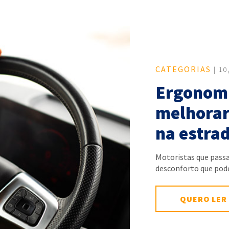
CATEGORIAS
| 10
Ergonomi
melhorar
na estra
Motoristas que pass
desconforto que po
QUERO LER