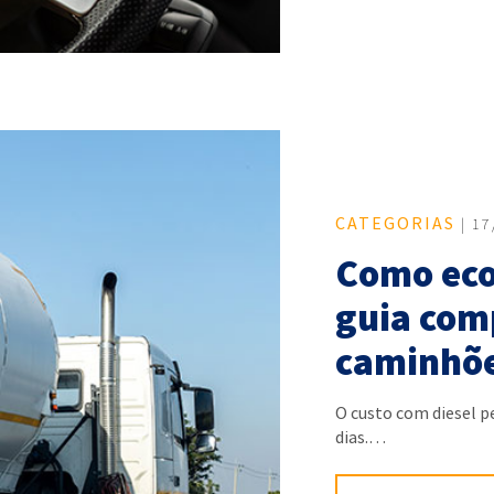
CATEGORIAS
| 17
Como eco
guia com
caminhõ
O custo com diesel p
dias.…