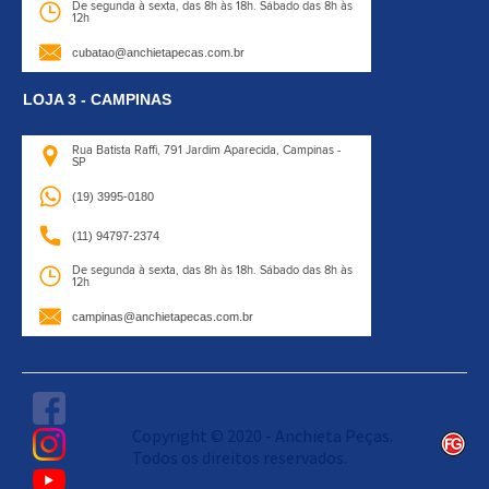
De segunda à sexta, das 8h às 18h.
Sábado das 8h às
12h
cubatao@anchietapecas.com.br
LOJA 3 - CAMPINAS
Rua Batista Raffi,
791 Jardim Aparecida, Campinas -
SP
(19) 3995-0180
(11) 94797-2374
De segunda à sexta, das 8h às 18h.
Sábado das 8h às
12h
campinas@anchietapecas.com.br
Copyright © 2020 - Anchieta Peças.
Todos os direitos reservados.