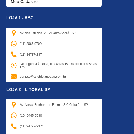
Meu Cadastro
LOJA 1 - ABC
Av. dos Estados, 2192
Santo André - SP
(11) 2066 9709
(11) 94797-2374
De segunda à sexta, das 8h às 18h.
Sábado das 8h às
12h
contato@anchietapecas.com.br
LOJA 2 - LITORAL SP
Av. Nossa Senhora de Fátima,
810 Cubatão - SP
(13) 3465 5530
(11) 94797-2374