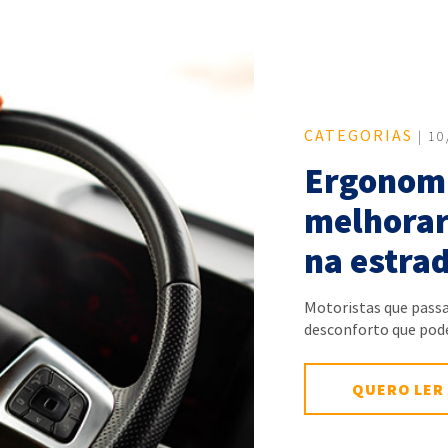
CATEGORIAS
| 10
Ergonomi
melhorar
na estra
Motoristas que pass
desconforto que po
QUERO LER