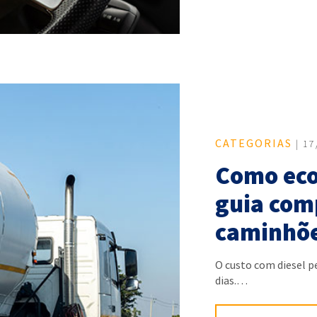
CATEGORIAS
| 17
Como eco
guia com
caminhõ
O custo com diesel p
dias.…