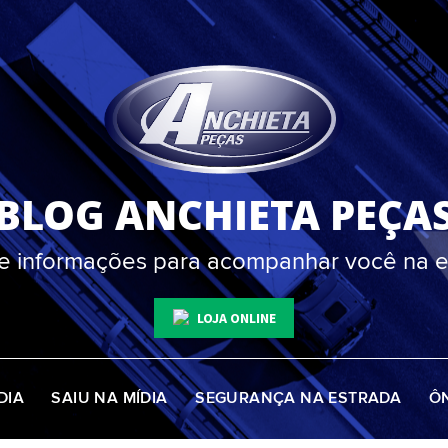
BLOG ANCHIETA PEÇA
 e informações para acompanhar você na e
LOJA ONLINE
DIA
SAIU NA MÍDIA
SEGURANÇA NA ESTRADA
Ô